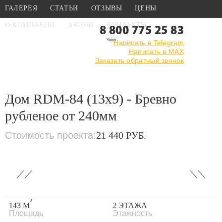
ГАЛЕРЕЯ
СТАТЬИ
ОТЗЫВЫ
ЦЕНЫ
О КОМПАНИИ
АКЦИИ
КОНТАКТЫ
8 800 775 25 83
Написать в Telegram
Написать в MAX
Главная
›
Каталог
›
Проекты деревянных домов
Заказать обратный звонок
›
Дом RDM-84
(13x9) - Бревно рубленое от 240мм
Дом RDM-84 (13x9) - Бревно
рубленое от 240мм
Стоимость проекта:
21 440 РУБ.
‹
›
2
143 М
2 ЭТАЖА
Площадь
Этажность