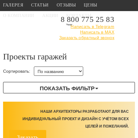
ГАЛЕРЕЯ
СТАТЬИ
ОТЗЫВЫ
ЦЕНЫ
О КОМПАНИИ
АКЦИИ
КОНТАКТЫ
8 800 775 25 83
Написать в Telegram
Написать в MAX
Главная
›
Каталог
›
Проекты гаражей
Заказать обратный звонок
Проекты гаражей
Сортировать:
ПОКАЗАТЬ ФИЛЬТР
НАШИ АРХИТЕКТОРЫ РАЗРАБОТАЮТ ДЛЯ ВАС
ИНДИВИДУАЛЬНЫЙ ПРОЕКТ И ДИЗАЙН С УЧЁТОМ ВСЕХ
ЦЕЛЕЙ И ПОЖЕЛАНИЙ.
Заказать