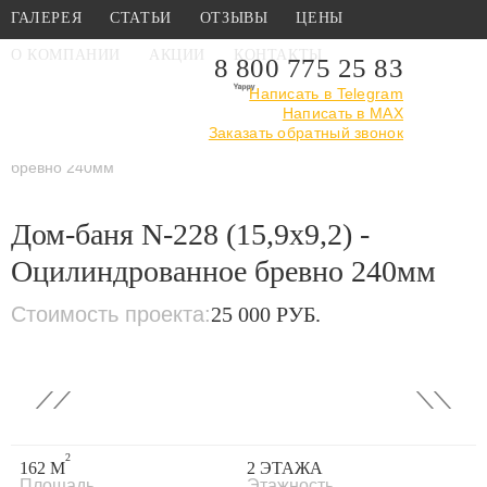
ГАЛЕРЕЯ
СТАТЬИ
ОТЗЫВЫ
ЦЕНЫ
О КОМПАНИИ
АКЦИИ
КОНТАКТЫ
8 800 775 25 83
Написать в Telegram
Написать в MAX
Главная
›
Каталог
›
Проекты бань
Заказать обратный звонок
›
Из оцилиндрованного
бревна
›
Дом-баня N-228 (15,9x9,2) - Оцилиндрованное
бревно 240мм
Дом-баня N-228 (15,9x9,2) -
Оцилиндрованное бревно 240мм
Стоимость проекта:
25 000 РУБ.
‹
›
2
162 М
2 ЭТАЖА
Площадь
Этажность