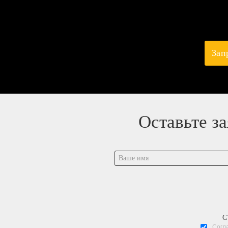
Зап
Оставьте з
С
Согл