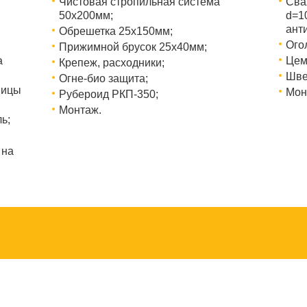
Чистовая стропильная система
Сва
50х200мм;
d=1
ант
Обрешетка 25х150мм;
Ого
Прижимной брусок 25х40мм;
а
Цем
Крепеж, расходники;
Шве
Огне-био защита;
ницы
Мон
Рубероид РКП-350;
Монтаж.
ь;
 на