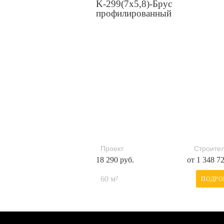
K-299(7x5,8)-Брус
профилированный
Проект
Строител
18 290 руб.
от 1 348 7
60 м²
ПОДРО