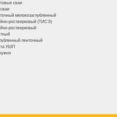
товые сваи
 сваи
точный мелокозаглубленный
йно-ростверковый (ТИСЭ)
йно-ростверковый
итный
лубленный ленточный
ита УШП
нужно