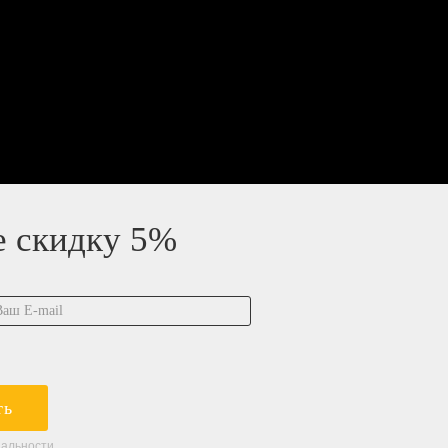
е скидку 5%
ть
иальности