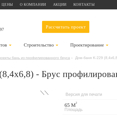
ЦЕНЫ
О КОМПАНИИ
АКЦИИ
КОНТАКТЫ
Рассчитать проект
-97
ктов
Строительство
Проектирование
оекты бань из профилированного бруса
›
Дом-баня K-229 (8,4x6,
(8,4x6,8) - Брус профилиров
›
Версия для печати
2
65 М
Площадь