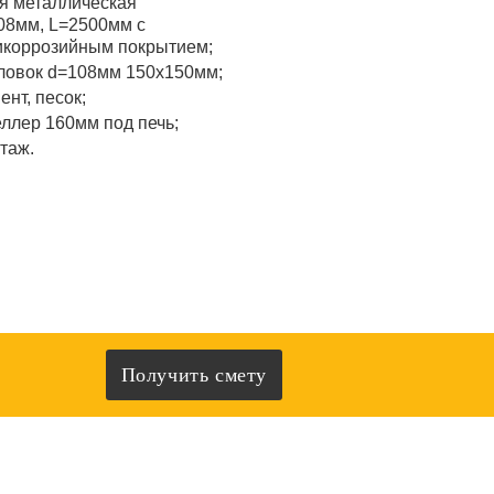
я металлическая
08мм, L=2500мм с
икоррозийным покрытием;
ловок d=108мм 150x150мм;
ент, песок;
ллер 160мм под печь;
таж.
Получить смету