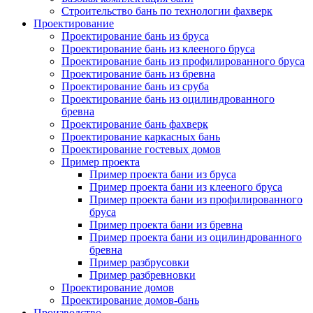
Строительство бань по технологии фахверк
Проектирование
Проектирование бань из бруса
Проектирование бань из клееного бруса
Проектирование бань из профилированного бруса
Проектирование бань из бревна
Проектирование бань из сруба
Проектирование бань из оцилиндрованного
бревна
Проектирование бань фахверк
Проектирование каркасных бань
Проектирование гостевых домов
Пример проекта
Пример проекта бани из бруса
Пример проекта бани из клееного бруса
Пример проекта бани из профилированного
бруса
Пример проекта бани из бревна
Пример проекта бани из оцилиндрованного
бревна
Пример разбрусовки
Пример разбревновки
Проектирование домов
Проектирование домов-бань
Производство