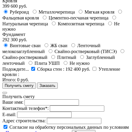
Кровля
399 600 руб.
Рубероид
Металлочерепица
Мягкая кровля
Фальцевая кровля
Цементно-песчаная черепица
Натуральная черепица
Композитная черепица
Не
нужно
Фундамент
292 300 руб.
Винтовые сваи
ЖБ сваи
Ленточный
мелокозаглубленный
Свайно-ростверковый (ТИСЭ)
Свайно-ростверковый
Плитный
Заглубленный
ленточный
Плита УШП
Не нужно
Подождите...
Сборка стен
:
192 400 руб.
Утепление
кровли
:
Итого:
0 руб.
Получить смету
Ваше имя:
Контактный телефон*:
E-mail:
Адрес строительства:
Согласие на обработку персональных данных по условиям