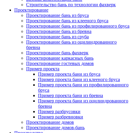
Строительство бань по технологии фахверк
Проектирование
Проектирование бань из бруса
Проектирование бань из клееного бруса
Проектирование бань из профилированного бруса
Проектирование бань из бревна
Проектирование бань из сруба
Проектирование бань из оцилиндрованного
бревна
Проектирование бань фахверк
Проектирование каркасных бань
Проектирование гостевых домов
Пример проекта
Пример проекта бани из бруса
Пример проекта бани из клееного бруса
Пример проекта бани из профилированного
бруса
Пример проекта бани из бревна
Пример проекта бани из оцилиндрованного
бревна
Пример разбрусовки
Пример разбревновки
Проектирование домов
Проектирование домов-бань
Производство