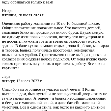
буду обращаться только к вам!
Игорь
пятница, 28 июля 2023 г.
Оцениваю работу компании на 10 по 10-балльной шкале.
Общее впечатление положительное. Что касается деталей,
заказывал баню из профилированного бруса. Двухэтажную,
по одному из типовых проектов, потому что все устроило и
не посчитал нужным тратить время на разработку нового
здания. В бане кухня, комната отдыха, зона барбекю, мансарда
и терраса. Банька получилась просторная, комфортная,
пользоваться удобно. Строительство после выбора проекта и
согласования бюджета велось под ключ. От меня нужно было
только приезжать на участок и принимать работу. Все как на
картинке!
Лера
четверг, 13 июля 2023 г.
Спасибо вам огромное за участок моей мечты!!! Когда
въехали в дом, был пустой и не очень уютный двор - глазу не
за что зацепиться. А теперь - и банька небольшая деревянная,
и беседка с мангальной зоной, и даже бассейн маленький
уместили. Все в одном стиле, как будто на какой-то элитной