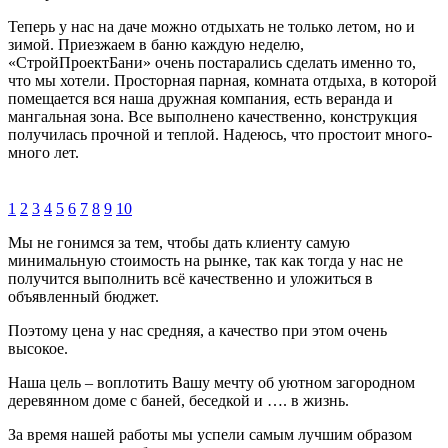
Теперь у нас на даче можно отдыхать не только летом, но и
зимой. Приезжаем в баню каждую неделю,
«СтройПроектБани» очень постарались сделать именно то,
что мы хотели. Просторная парная, комната отдыха, в которой
помещается вся наша дружная компания, есть веранда и
мангальная зона. Все выполнено качественно, конструкция
получилась прочной и теплой. Надеюсь, что простоит много-
много лет.
1
2
3
4
5
6
7
8
9
10
Мы не гонимся за тем, чтобы дать клиенту самую
минимальную стоимость на рынке, так как тогда у нас не
получится выполнить всё качественно и уложиться в
объявленный бюджет.
Поэтому цена у нас средняя, а качество при этом очень
высокое.
Наша цель – воплотить Вашу мечту об уютном загородном
деревянном доме с баней, беседкой и …. в жизнь.
За время нашей работы мы успели самым лучшим образом