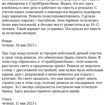
же обращении в СтройПроектБани. Видно, что все здесь
влюблены в свое дело и работают на совесть и результат. С
учетом наших пожеланий и имеющегося бюджета подобрали
пару вариантов. Решили поэкспериментировать. Сделали
небольшую парилку с бассейном. Зона барбекю получилась
более вместительной, в беседке могут разместиться до 10-12
человек. Такой вариант нас устраивал. Построили все вместе
за несколько месяцев.
Роман
четверг, 18 мая 2023 г.
Три года назад купили за городом небольшой дачный участок
и сразу тогда решили, что обязательно будем строить баню. В
этом году обратились в «СтройПроектБани», чтоб помогли
рассчитать смету и предложили проект. Решили не морочить
голову с двухэтажной постройкой, нам нужна была небольшая
парная, душ с раздевалкой и мини-комнатка для отдыха с
купелью. По смете оказалось, что нам хватает денег начать
строить уже в этом году, поэтому решили не откладывать этот
вопрос. За 2 месяца специалисты построили нам отличную
баньку. Здесь реально приятно проводить время.
Ольга
четверг, 11 мая 2023 г.