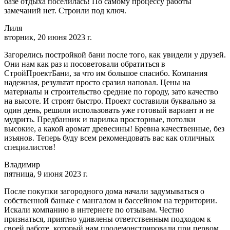
базе отдыха поселилась! По самому процессу работы
замечаний нет. Строили под ключ.
Лиля
вторник, 20 июня 2023 г.
Загорелись постройкой бани после того, как увидели у друзей.
Они нам как раз и посоветовали обратиться в
СтройПроектБани, за что им большое спасибо. Компания
надежная, результат просто сразил наповал. Цены на
материалы и строительство средние по городу, зато качество
на высоте. И строят быстро. Проект составили буквально за
один день, решили использовать уже готовый вариант и не
мудрить. Предбанник и парилка просторные, потолки
высокие, а какой аромат древесины! Бревна качественные, без
изъянов. Теперь буду всем рекомендовать вас как отличных
специалистов!
Владимир
пятница, 9 июня 2023 г.
После покупки загородного дома начали задумываться о
собственной баньке с мангалом и бассейном на территории.
Искали компанию в интернете по отзывам. Честно
признаться, приятно удивлены ответственным подходом к
своей работе, который нам продемонстрировали при первом