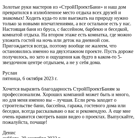
Золотые руки мастеров из «СтройПроектБани» и наш дом
превратился в излюбленное место отдыха всех друзей и
знакомых! Ходить куда-то или выезжать на природу нужно
только за новыми впечатлениями, а все остальное есть у нас.
Настоящая баня из бруса, с бассейном, барбекю и беседкой,
комнатой отдыха. На втором этаже есть комнатка, где можно
уложить гостей на ночь или деток на дневной сон.
Пригождается всегда, поэтому вообще не жалеем, что
остановились именно на двухэтажном проекте. Пусть дороже
получилось, но зато и ощущения как будто в каком-то 5-
звездочном центре отдыхаем, а не у себя дома.
Руслан
пятница, 6 октября 2023 г.
Хочется выразить благодарность СтройПроектБаням за
профессионализм. Хороших компаний может быть и много,
но для меня именно вы – лучшая. Если речь заходит о
строительстве бани, бассейна, гаража, гостевого дома или
беседки, всегда рассказываю о вас и рекомендую. А еще мне
очень нравится смотреть ваши видео о проектах. Выпускайте,
пожалуйста, почаще!
Денис